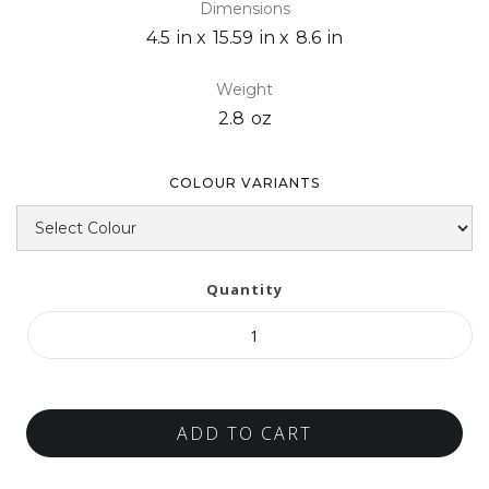
Dimensions
4.5
in x
15.59
in x
8.6
in
Weight
2.8
oz
COLOUR VARIANTS
Quantity