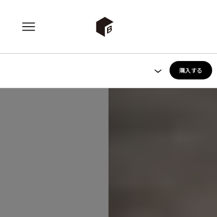
購入する
›