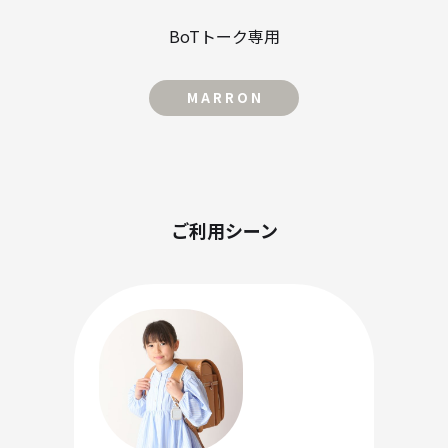
BoTトーク専用
M A R R O N
ご利用シーン